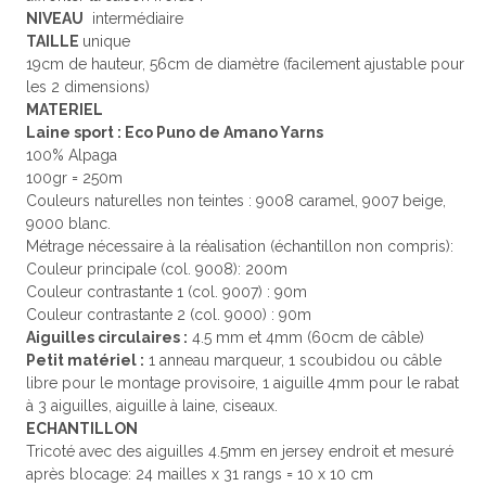
NIVEAU
intermédiaire
TAILLE
unique
19cm de hauteur, 56cm de diamètre (facilement ajustable pour
les 2 dimensions)
MATERIEL
Laine sport :
Eco Puno de Amano Yarns
100% Alpaga
100gr = 250m
Couleurs naturelles non teintes : 9008 caramel, 9007 beige,
9000 blanc.
Métrage nécessaire à la réalisation (échantillon non compris):
Couleur principale (col. 9008): 200m
Couleur contrastante 1 (col. 9007) : 90m
Couleur contrastante 2 (col. 9000) : 90m
Aiguilles circulaires :
4.5 mm et 4mm (60cm de câble)
Petit matériel :
1 anneau marqueur, 1 scoubidou ou câble
libre pour le montage provisoire, 1 aiguille 4mm pour le rabat
à 3 aiguilles, aiguille à laine, ciseaux.
ECHANTILLON
Tricoté avec des aiguilles 4.5mm en jersey endroit et mesuré
après blocage: 24 mailles x 31 rangs = 10 x 10 cm