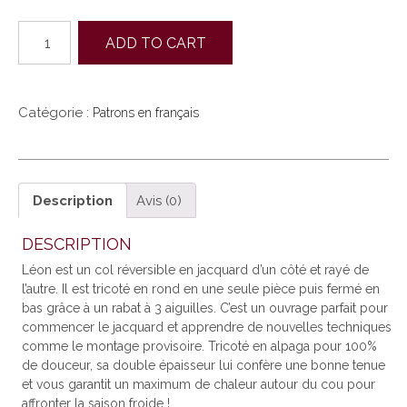
quantité
ADD TO CART
de
LEON
(FR)
Catégorie :
Patrons en français
Description
Avis (0)
DESCRIPTION
Léon est un col réversible en jacquard d’un côté et rayé de
l’autre. Il est tricoté en rond en une seule pièce puis fermé en
bas grâce à un rabat à 3 aiguilles. C’est un ouvrage parfait pour
commencer le jacquard et apprendre de nouvelles techniques
comme le montage provisoire. Tricoté en alpaga pour 100%
de douceur, sa double épaisseur lui confère une bonne tenue
et vous garantit un maximum de chaleur autour du cou pour
affronter la saison froide !