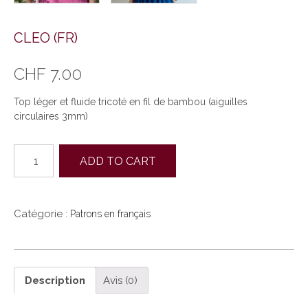
CLEO (FR)
CHF
7.00
Top léger et fluide tricoté en fil de bambou (aiguilles
circulaires 3mm)
quantité
ADD TO CART
de
CLEO
(FR)
Catégorie :
Patrons en français
Description
Avis (0)