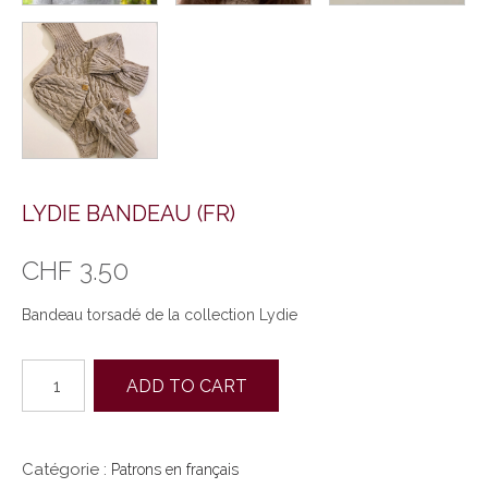
LYDIE BANDEAU (FR)
CHF
3.50
Bandeau torsadé de la collection Lydie
quantité
ADD TO CART
de
LYDIE
BANDEAU
(FR)
Catégorie :
Patrons en français