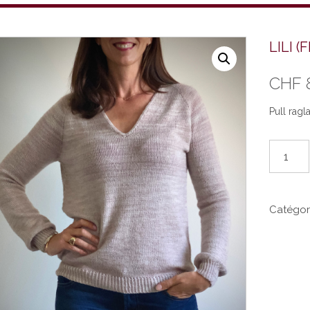
LILI (F
CHF
Pull ragl
quantité
de
LILI
(FR)
Catégor