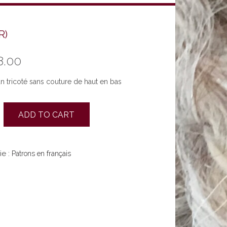
R)
8.00
an tricoté sans couture de haut en bas
ADD TO CART
ie :
Patrons en français