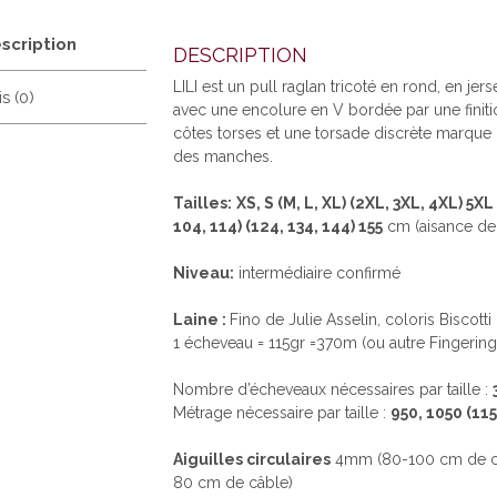
scription
DESCRIPTION
LILI est un pull raglan tricoté en rond, en je
s (0)
avec une encolure en V bordée par une finitio
côtes torses et une torsade discrète marque 
des manches.
Tailles:
XS, S (M, L, XL) (2XL, 3XL, 4XL) 5XL
104, 114) (124, 134, 144) 155
cm (aisance de
Niveau:
intermédiaire confirmé
Laine :
Fino de Julie Asselin, coloris Biscot
1 écheveau = 115gr =370m (ou autre Fingering
Nombre d’écheveaux nécessaires par taille :
Métrage nécessaire par taille :
950, 1050 (115
Aiguilles circulaires
4mm (80-100 cm de câ
80 cm de câble)