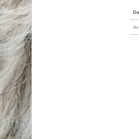
De
Avi