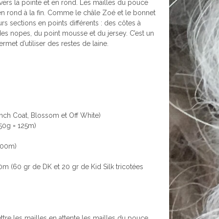
vers la pointe et en rond. Les mailles du pouce
en rond à la fin. Comme le châle Zoé et le bonnet
 sections en points différents : des côtes à
 des nopes, du point mousse et du jersey. C’est un
ermet d’utiliser des restes de laine.
ench Coat, Blossom et Off White)
(50g = 125m)
200m)
0m (60 gr de DK et 20 gr de Kid Silk tricotées
tre les mailles en attente les mailles du pouce,