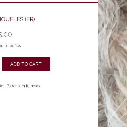
OUFLES (FR)
5.00
our moufles
ADD TO CART
ie :
Patrons en français