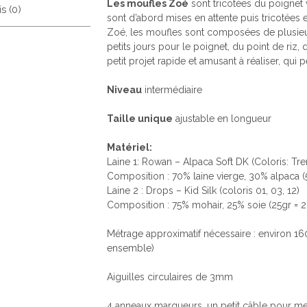
Les moufles Zoé
sont tricotées du poignet 
s (0)
sont d’abord mises en attente puis tricotées 
Zoé, les moufles sont composées de plusieurs
petits jours pour le poignet, du point de riz,
petit projet rapide et amusant à réaliser, qui p
Niveau
intermédiaire
Taille unique
ajustable en longueur
Matériel:
Laine 1: Rowan – Alpaca Soft DK (Coloris: Tr
Composition : 70% laine vierge, 30% alpaca 
Laine 2 : Drops – Kid Silk (coloris 01, 03, 12)
Composition : 75% mohair, 25% soie (25gr = 
Métrage approximatif nécessaire : environ 16
ensemble)
Aiguilles circulaires de 3mm
4 anneaux marqueurs, un petit câble pour met