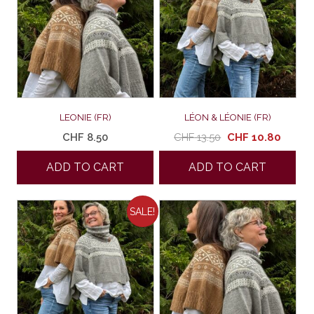
LEONIE (FR)
LÉON & LÉONIE (FR)
Le
Le
CHF
8.50
CHF
13.50
CHF
10.80
prix
prix
ADD TO CART
ADD TO CART
initial
actue
était :
est :
CHF 13.50.
CHF 10
SALE!