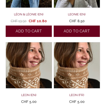
LÉON & LÉONIE (EN)
LEONIE (EN)
Le
Le
CHF
13.50
CHF
10.80
CHF
8.50
prix
prix
ADD TO CART
ADD TO CART
initial
actuel
était :
est :
CHF 13.50.
CHF 10.80.
LEON (EN)
LEON (FR)
CHF
5.00
CHF
5.00