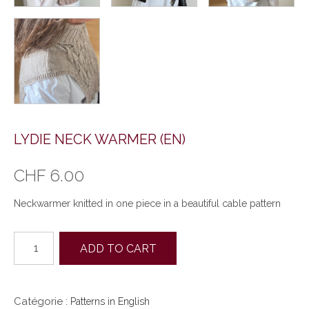
LYDIE NECK WARMER (EN)
CHF
6.00
Neckwarmer knitted in one piece in a beautiful cable pattern
quantité
ADD TO CART
de
LYDIE
NECK
WARMER
Catégorie :
Patterns in English