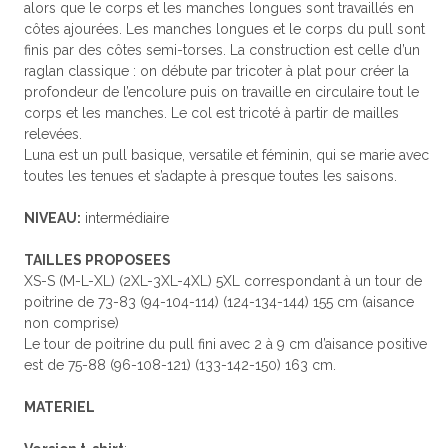
alors que le corps et les manches longues sont travaillés en
côtes ajourées. Les manches longues et le corps du pull sont
finis par des côtes semi-torses. La construction est celle d’un
raglan classique : on débute par tricoter à plat pour créer la
profondeur de l’encolure puis on travaille en circulaire tout le
corps et les manches. Le col est tricoté à partir de mailles
relevées.
Luna est un pull basique, versatile et féminin, qui se marie avec
toutes les tenues et s’adapte à presque toutes les saisons.
NIVEAU:
intermédiaire
TAILLES PROPOSEES
XS-S (M-L-XL) (2XL-3XL-4XL) 5XL correspondant à un tour de
poitrine de 73-83 (94-104-114) (124-134-144) 155 cm (aisance
non comprise)
Le tour de poitrine du pull fini avec 2 à 9 cm d’aisance positive
est de 75-88 (96-108-121) (133-142-150) 163 cm.
MATERIEL