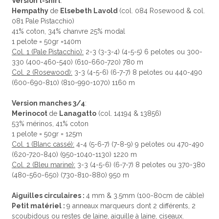
Version t-shirt
:
Hempathy
de
Elsebeth Lavold
(col. 084 Rosewood & col.
081 Pale Pistacchio)
41% coton, 34% chanvre 25% modal
1 pelote = 50gr =140m
Col. 1 (Pale Pistacchio):
2-3 (3-3-4) (4-5-5) 6 pelotes ou 300-
330 (400-460-540) (610-660-720) 780 m
Col. 2 (Rosewood):
3-3 (4-5-6) (6-7-7) 8 pelotes ou 440-490
(600-690-810) (810-990-1070) 1160 m
Version manches 3/4
:
Merinocot
de
Lanagatto
(col. 14194 & 13856)
53% mérinos, 41% coton
1 pelote = 50gr = 125m
Col. 1 (Blanc cassé):
4-4 (5-6-7) (7-8-9) 9 pelotes ou 470-490
(620-720-840) (950-1040-1130) 1220 m
Col. 2 (Bleu marine):
3-3 (4-5-6) (6-7-7) 8 pelotes ou 370-380
(480-560-650) (730-810-880) 950 m
Aiguilles circulaires :
4 mm & 3.5mm (100-80cm de câble)
Petit matériel :
9 anneaux marqueurs dont 2 différents, 2
scoubidous ou restes de laine, aiguille à laine, ciseaux.