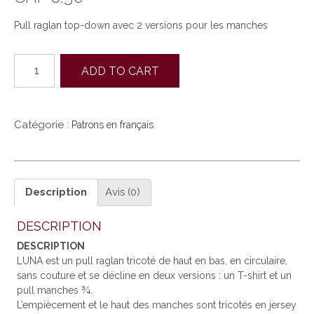
Pull raglan top-down avec 2 versions pour les manches
quantité
ADD TO CART
de
LUNA
(FR)
Catégorie :
Patrons en français
Description
Avis (0)
DESCRIPTION
DESCRIPTION
LUNA est un pull raglan tricoté de haut en bas, en circulaire,
sans couture et se décline en deux versions : un T-shirt et un
pull manches ¾.
L’empiècement et le haut des manches sont tricotés en jersey